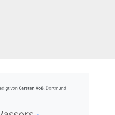
redigt von
Carsten Voß
, Dortmund
Wassers