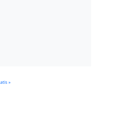
atis
»