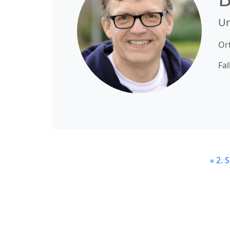
Un
Or
Fal
«
2. 