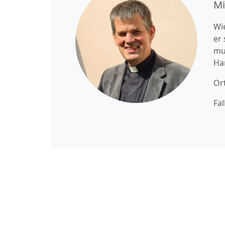
Mi
Wie
er
mu
Ha
Or
Fal