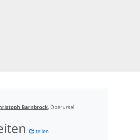
hristoph Barnbrock
, Oberursel
eiten
teilen