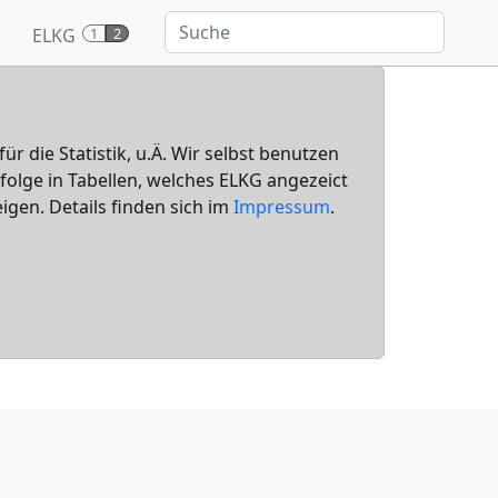
ELKG
1
2
für die Statistik, u.Ä. Wir selbst benutzen
nfolge in Tabellen, welches ELKG angezeict
igen. Details finden sich im
Impressum
.