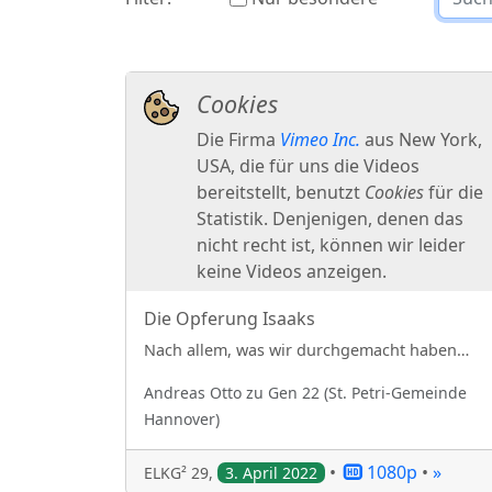
Die Opferung Isaaks
Nach allem, was wir durchgemacht haben…
Andreas
Otto
zu
Gen 22
(
St. Petri-Gemeinde
Hannover
)
•
1080p
•
»
ELKG² 29
,
3. April 2022