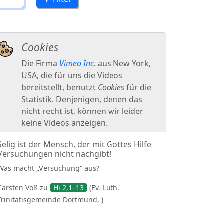
Selig ist der Mensch, der mit Gottes Hilfe
Versuchungen nicht nachgibt!
Was macht „Versuchung“ aus?
Carsten
Voß
zu
Hi 2,1–13
(
Ev.-Luth.
Trinitatisgemeinde Dortmund,
)