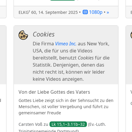
•
1080p
•
»
ELKG² 60
,
14. September 2025
Von der Liebe Gottes des Vaters
d
Gottes Liebe zeigt sich in der Sehnsucht zu den
Menschen, ist voller Vergebung und führt zu
gemeinsamer Freude
Carsten
Voß
zu
Lk 15,1–3.11b–32
(
Ev.-Luth.
Trinitatisgemeinde Dortmund
)