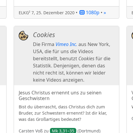
•
1080p
•
»
ELKG² 7
,
25. Dezember 2020
Jesus Christus ernennt uns zu seinen
Geschwistern
Bist du überrascht, dass Christus dich zum
Bruder, zur Schwestern ernennt? Ist dir klar,
was das Großartiges bedeutet?
Carsten
Voß
zu
Mk 3,31–35
(
Dortmund
)