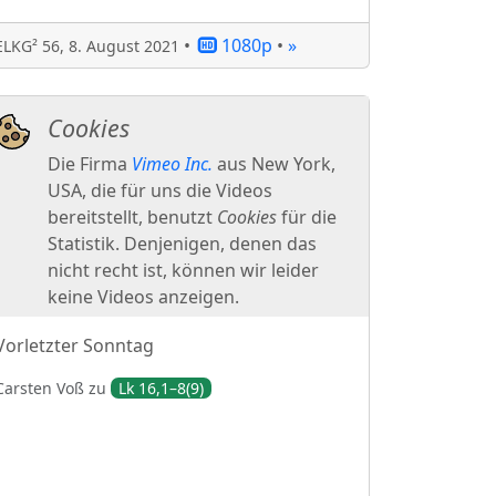
•
1080p
•
»
ELKG² 56
,
8. August 2021
Vorletzter Sonntag
Carsten
Voß
zu
Lk 16,1–8(9)