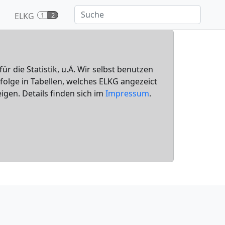
ELKG
1
2
für die Statistik, u.Ä. Wir selbst benutzen
nfolge in Tabellen, welches ELKG angezeict
igen. Details finden sich im
Impressum
.