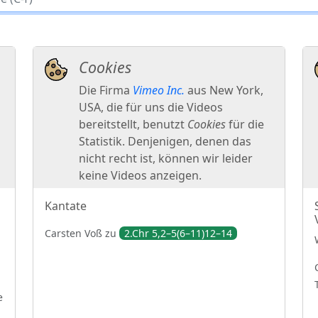
Kantate
Carsten
Voß
zu
2.Chr 5,2–5(6–11)12–14
e