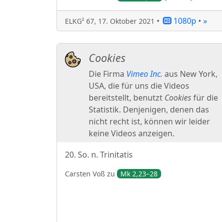
•
1080p
•
»
ELKG² 67
,
17. Oktober 2021
20. So. n. Trinitatis
Carsten
Voß
zu
Mk 2,23–28