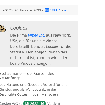
•
1080p
•
»
ELKG² 25
,
26. Februar 2023
Gethsemane — der Garten des
Neuanfangs
Jesu Haltung und Gebet als Vorbild für uns
Christus und als Wendepunkt in der
Geschcihte Gottes mit den Menschen
Carsten
Voß
zu
Mt 26,36–46
(
Verden
)