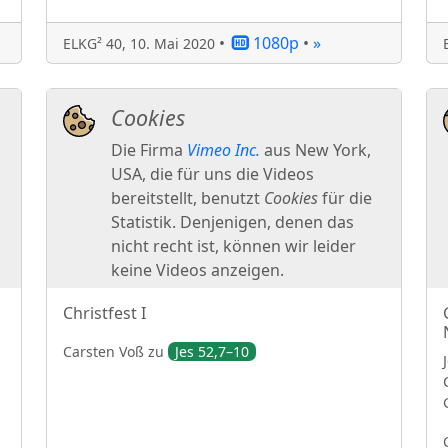
•
1080p
•
»
ELKG² 40
,
10. Mai 2020
Christfest I
Carsten
Voß
zu
Jes 52,7–10