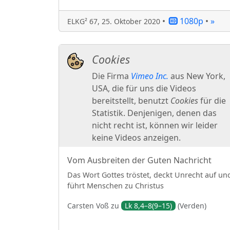
•
1080p
•
»
ELKG² 67
,
25. Oktober 2020
Vom Ausbreiten der Guten Nachricht
Das Wort Gottes tröstet, deckt Unrecht auf un
führt Menschen zu Christus
Carsten
Voß
zu
Lk 8,4–8(9–15)
(
Verden
)