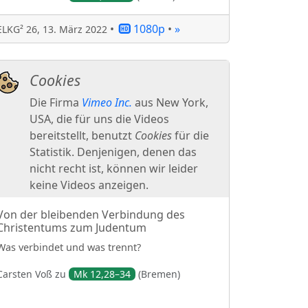
•
1080p
•
»
ELKG² 26
,
13. März 2022
Von der bleibenden Verbindung des
Christentums zum Judentum
Was verbindet und was trennt?
Carsten
Voß
zu
Mk 12,28–34
(
Bremen
)