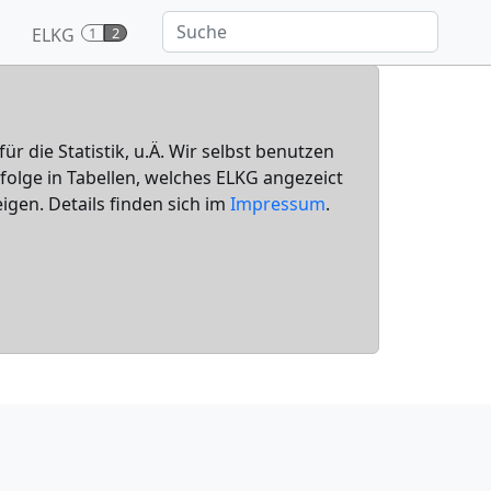
ELKG
1
2
für die Statistik, u.Ä. Wir selbst benutzen
nfolge in Tabellen, welches ELKG angezeict
igen. Details finden sich im
Impressum
.