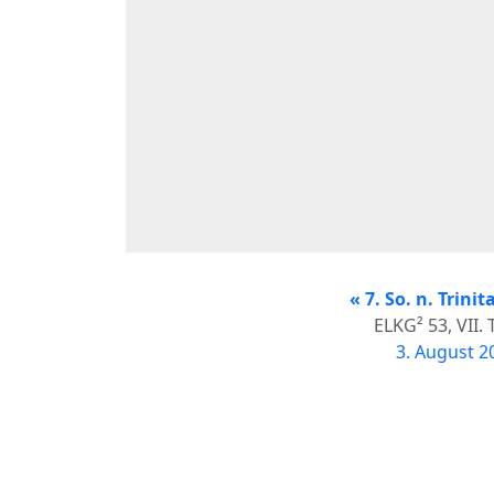
« 7. So. n. Trinit
ELKG² 53, VII.
3. August 2