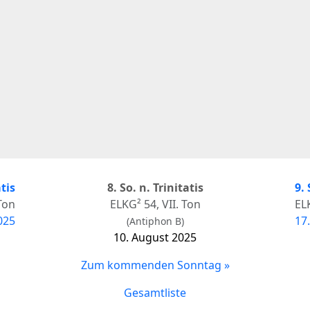
atis
8. So. n. Trinitatis
9. 
 Ton
ELKG² 54, VII. Ton
ELK
025
17
(Antiphon B)
10. August 2025
Zum kommenden Sonntag »
Gesamtliste