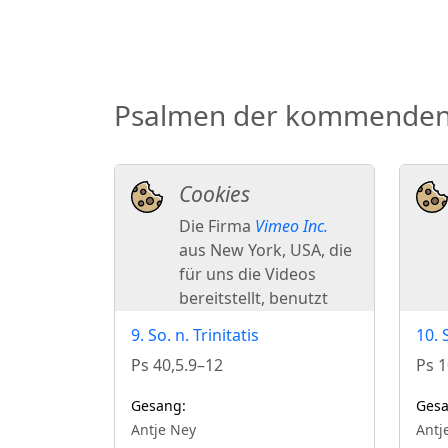
Psalmen der kommenden S
9. So. n. Trinitatis
10. 
Ps 40,5.9–12
Ps 1
Gesang:
Gesa
Antje Ney
Antj