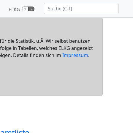
ELKG
1
2
für die Statistik, u.Ä. Wir selbst benutzen
nfolge in Tabellen, welches ELKG angezeict
igen. Details finden sich im
Impressum
.
amtliste