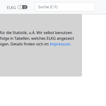
ELKG
1
2
für die Statistik, u.Ä. Wir selbst benutzen
nfolge in Tabellen, welches ELKG angezeict
igen. Details finden sich im
Impressum
.