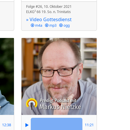
Folge #26, 10. Oktober 2021
ELKG² 66 19. So. n. Trinitatis
» Video Gottesdienst
m4a
mp3
ogg
12:38
11:21