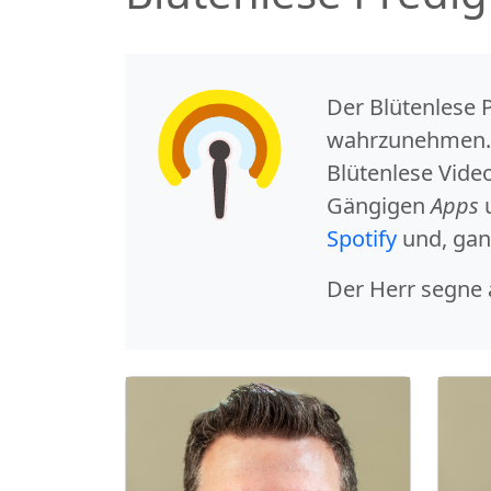
Der
Blütenlese 
wahrzunehmen. D
Blütenlese Vide
Gängigen
Apps
u
Spotify
und, ganz
Der Herr segne 