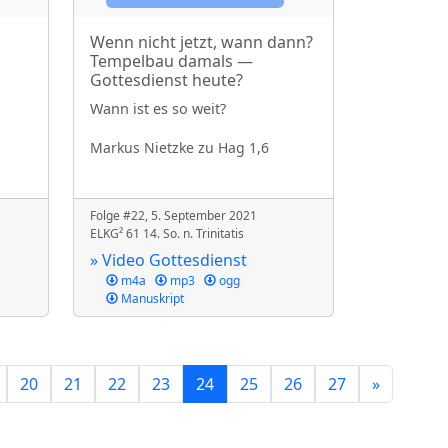
Wenn nicht jetzt, wann dann?
Tempelbau damals —
Gottesdienst heute?
Wann ist es so weit?
Markus Nietzke
zu Hag 1,6
Folge #22, 5. September 2021
ELKG² 61 14. So. n. Trinitatis
» Video Gottesdienst
m4a
mp3
ogg
Manuskript
20
21
22
23
24
25
26
27
»