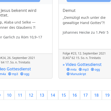
 Jesus bekennt wird
Demut
ttet.
„Demütigt euch unter die
p, Alaba und Selke —
gewaltige Hand Gottes“?!
nner des Glaubens ?!
Johannes Heicke
zu 1.Petr 5
er Garlich
zu Röm 10,9–17
Folge #23, 12. September 2021
 #24, 26. September 2021
ELKG² 62 15. So. n. Trinitatis
64 17. So. n. Trinitatis
» Video Gottesdienst
deo Gottesdienst
m4a
mp3
ogg
m4a
mp3
ogg
Manuskript
9
10
11
12
13
14
15
16
17
18
19