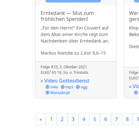
Erntedank — Mut zum
Wer
fröhlichen Spenden!
gere
„Für den Herrn!“ Ein Couvert auf
Klop
dem Altar einer Kirche regt zum
Beke
Nachdenken über Erntedank an.
Diet
Markus Nietzke
zu 2.Kor 9,6–15
Folge #25, 3. Oktober 2021
ELKG² 65 18. So. n. Trinitatis
Folge
ELKG² 
» Video Gottesdienst
» Vi
m4a
mp3
ogg
Manuskript
«
1
2
3
4
5
6
7
8