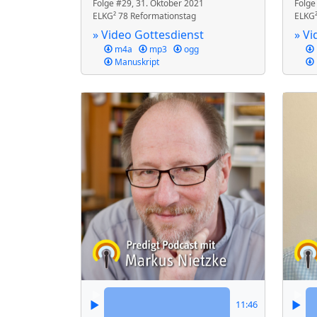
Folge #29, 31. Oktober 2021
Folge
ELKG² 78 Reformationstag
ELKG² 
» Video Gottesdienst
» Vi
m4a
mp3
ogg
Manuskript
11:46