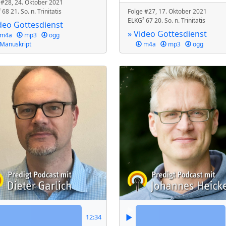
 #28, 24. Oktober 2021
68 21. So. n. Trinitatis
Folge #27, 17. Oktober 2021
ELKG² 67 20. So. n. Trinitatis
deo Gottesdienst
» Video Gottesdienst
m4a
mp3
ogg
Manuskript
m4a
mp3
ogg
12:34